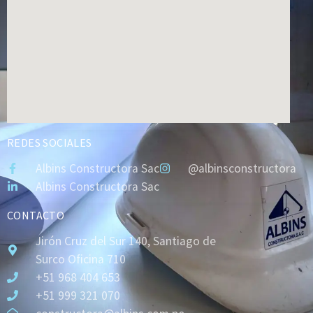
REDES SOCIALES
Albins Constructora Sac
@albinsconstructora
Albins Constructora Sac
CONTACTO
Jirón Cruz del Sur 140, Santiago de
Surco Oficina 710
+51 968 404 653
+51 999 321 070